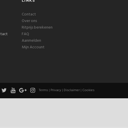
LINKS
Contact
Over ons
Ritprijs berekenen
FAQ
Aanmelden
Mijn Account
Terms
|
Privacy
|
Disclaimer
|
Cookies