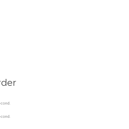
rder
cond.
cond.