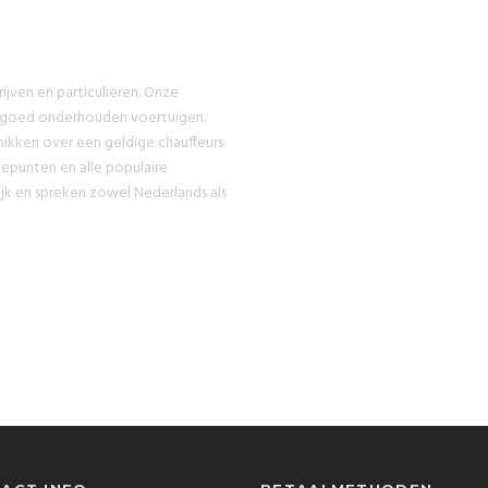
rijven en particulieren. Onze
 goed onderhouden voertuigen.
hikken over een geldige chauffeurs
epunten en alle populaire
jk en spreken zowel Nederlands als