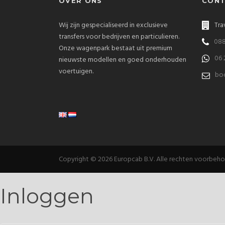
OVER ONS
CONT
Wij zijn gespecialiseerd in exclusieve
Tra
transfers voor bedrijven en particulieren.
088
Onze wagenpark bestaat uit premium
06 
nieuwste modellen en goed onderhouden
voertuigen.
bo
Copyright © 2026 Europcab B.V. Alle rechten voorbeh
Inloggen