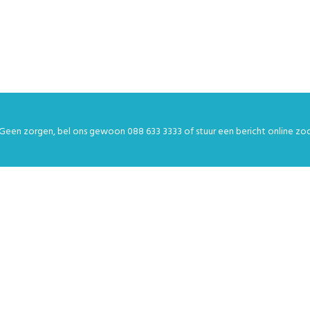
Geen zorgen, bel ons gewoon
088 633 3333
of stuur een bericht
online
zod
, U ZULT
RVARING