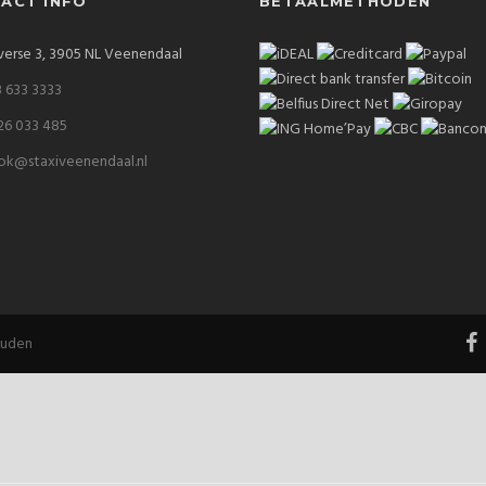
ACT INFO
BETAALMETHODEN
verse 3, 3905 NL Veenendaal
 633 3333
26 033 485
ok@staxiveenendaal.nl
ouden