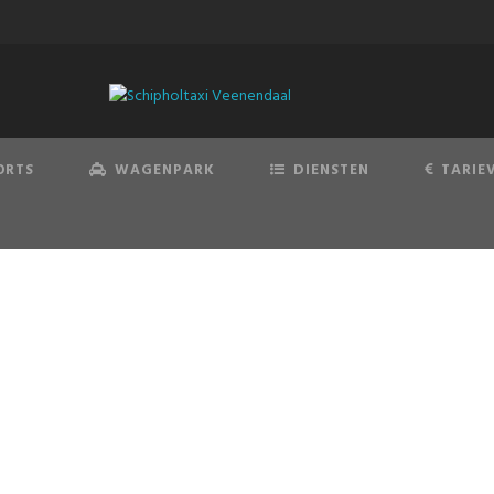
ORTS
WAGENPARK
DIENSTEN
TARIE
HUUR EEN AUTO
Bekijk tarieven per uur en boek gelijk online