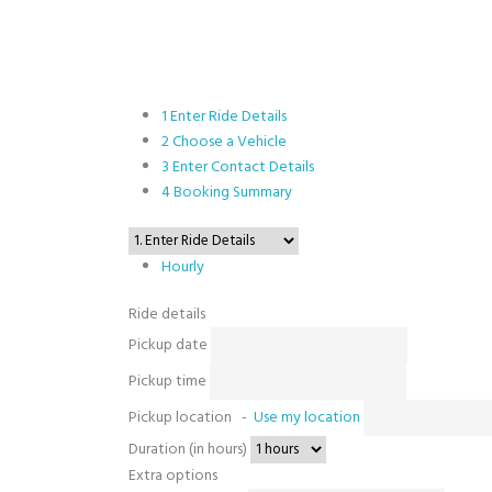
1
Enter Ride Details
2
Choose a Vehicle
3
Enter Contact Details
4
Booking Summary
Hourly
Ride details
Pickup date
Pickup time
Pickup location
-
Use my location
Duration (in hours)
Extra options