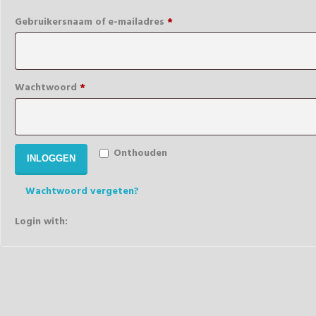
Verplicht
Gebruikersnaam of e-mailadres
*
Verplicht
Wachtwoord
*
Onthouden
INLOGGEN
Wachtwoord vergeten?
Login with: