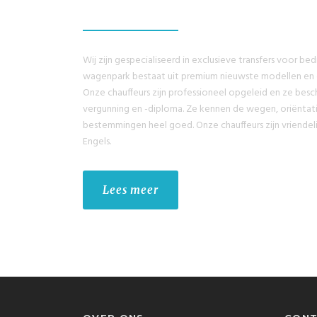
Wij zijn gespecialiseerd in exclusieve transfers voor bed
wagenpark bestaat uit premium nieuwste modellen en
Onze chauffeurs zijn professioneel opgeleid en ze besc
vergunning en -diploma. Ze kennen de wegen, oriëntati
bestemmingen heel goed. Onze chauffeurs zijn vriendeli
Engels.
Lees meer