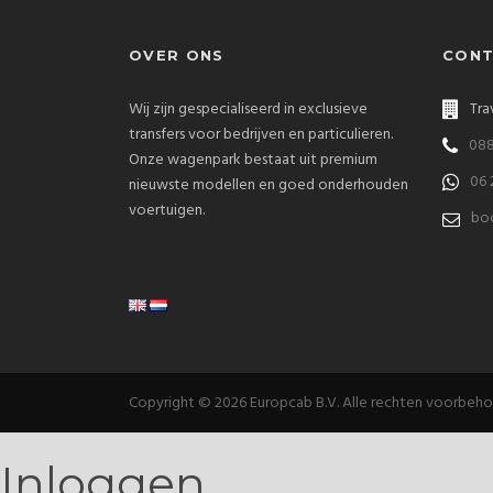
OVER ONS
CONT
Wij zijn gespecialiseerd in exclusieve
Tra
transfers voor bedrijven en particulieren.
088
Onze wagenpark bestaat uit premium
06 
nieuwste modellen en goed onderhouden
voertuigen.
bo
Copyright © 2026 Europcab B.V. Alle rechten voorbeh
Inloggen