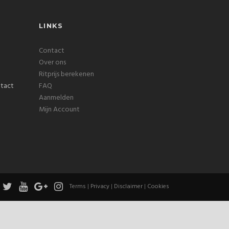
LINKS
Contact
Over ons
Ritprijs berekenen
FAQ
Aanmelden
Mijn Account
Terms
|
Privacy
|
Disclaimer
|
Cookies