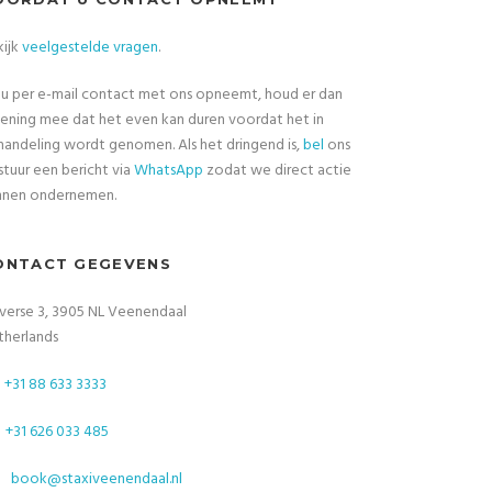
kijk
veelgestelde vragen
.
 u per e-mail contact met ons opneemt, houd er dan
ening mee dat het even kan duren voordat het in
andeling wordt genomen. Als het dringend is,
bel
ons
stuur een bericht via
WhatsApp
zodat we direct actie
nnen ondernemen.
ONTACT GEGEVENS
verse 3, 3905 NL Veenendaal
therlands
+31 88 633 3333
+31 626 033 485
book@staxiveenendaal.nl