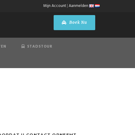
Mijn Account
|
Aanmelden
Boek Nu
VEN
STADSTOUR
OORDAT U CONTACT OPNEEMT