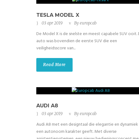
TESLA MODEL X
03 apr 2019
By
europcab
De Model X is de snelste en meest capabele SUV ooit.
auto was bovendien de eerste SUV die een
veiligheidsscore van...
Read More
AUDI A8
03 apr 2019
By
europcab
Audi A8 met een designtaal die elegantie en dynamiek
een autonoom karakter geeft. Met diverse
assistentiesystemen, een nieuw bedieningsconcept me