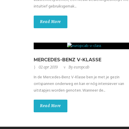
intuïtief gebruiksgemak...
Read More
MERCEDES-BENZ V-KLASSE
02 apr 2019
By
europcab
In de Mercedes-Benz V-Klasse ben je met je gezin
ontspannen onderweg en kan er nóg intensiever van
uitstapjes worden genoten. Wanneer de...
Read More