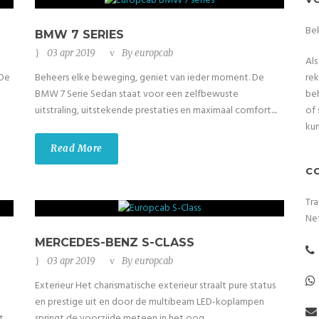
Be
BMW 7 SERIES
03 apr 2019
By
europcab
Als
rek
 De
Beheers elke beweging, geniet van ieder moment. De
beh
BMW 7 Serie Sedan staat voor een zelfbewuste
of 
uitstraling, uitstekende prestaties en maximaal comfort....
ku
Read More
C
Tra
Ne
MERCEDES-BENZ S-CLASS
03 apr 2019
By
europcab
Exterieur Het charismatische exterieur straalt pure status
en prestige uit en door de multibeam LED-koplampen
t
springt de voorzijde meteen in het oog....