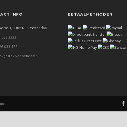
ACT INFO
BETAALMETHODEN
verse 3, 3905 NL Veenendaal
 633 3333
26 033 485
ok@staxiveenendaal.nl
ouden