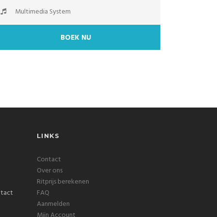
Multimedia System
BOEK NU
LINKS
Contact
Over ons
Ritprijs berekenen
FAQ
Aanmelden
Mijn Account