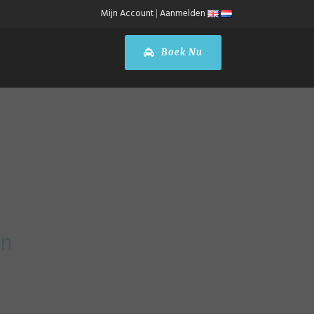
Mijn Account
|
Aanmelden
Boek Nu
asse
en