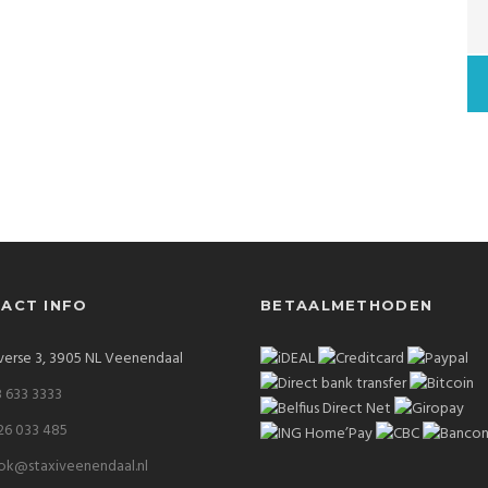
ACT INFO
BETAALMETHODEN
verse 3, 3905 NL Veenendaal
 633 3333
26 033 485
ok@staxiveenendaal.nl