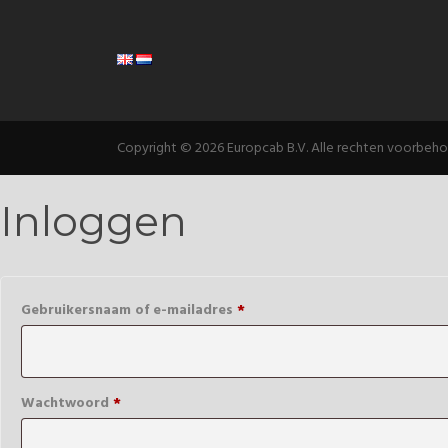
Copyright © 2026 Europcab B.V. Alle rechten voorbeh
Inloggen
Verplicht
Gebruikersnaam of e-mailadres
*
Verplicht
Wachtwoord
*