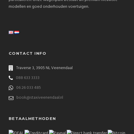
modellen en goed onderhouden voertuigen.
CONTACT INFO
Traverse 3, 3905 NL Veenendaal
088 633 3333
06 26 033 485
book@staxiveenendaal.nl
BETAALMETHODEN