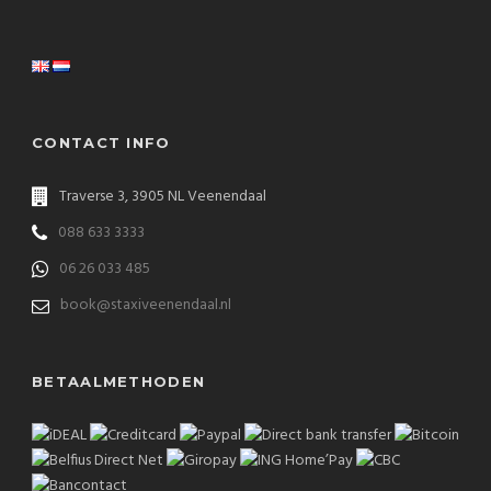
CONTACT INFO
Traverse 3, 3905 NL Veenendaal
088 633 3333
06 26 033 485
book@staxiveenendaal.nl
BETAALMETHODEN