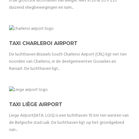
is de grootste luchthaven van België. Met in 2018 zo’n 235
duizend vliegbewegingen en ruim...
TAXI CHARLEROI AIRPORT
De luchthaven Brussels South Charleroi Airport (CRL) ligt net ten
noorden van Charleroi, in de deelgemeenten Gosselies en
Ransart. De luchthaven ligt...
TAXI LIÈGE AIRPORT
Liege Airport(IATA: LGG) is een luchthaven 10 km ten westen van
de Belgische stad Luik. De luchthaven ligt op het grondgebied
van...