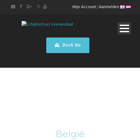
Mijn Account
|
Aanmelden
Boek Nu
Category
België